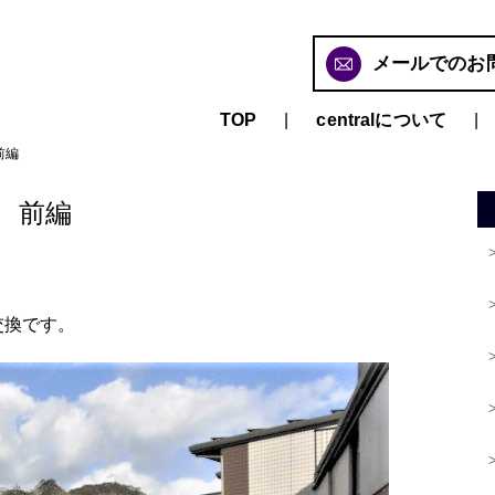
メールでのお
TOP
centralについて
前編
 前編
チ交換です。