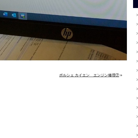
ポルシェ カイエン エンジン修理⑦
»