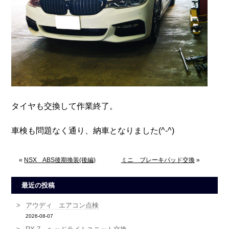
タイヤも交換して作業終了。
車検も問題なく通り、納車となりました(^-^)
«
NSX ABS後期換装(後編)
ミニ ブレーキパッド交換
»
最近の投稿
アウディ エアコン点検
2026-08-07