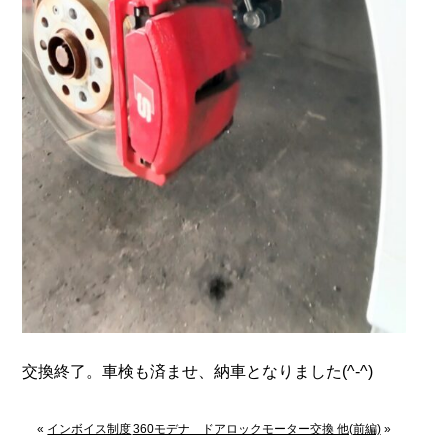
交換終了。車検も済ませ、納車となりました(^-^)
«
インボイス制度
360モデナ ドアロックモーター交換 他(前編)
»