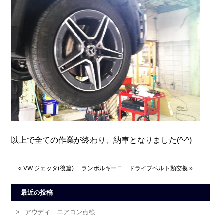
以上で全ての作業が終わり、納車となりました(^-^)
«
VW ジェッタ(後篇)
ランボルギーニ ドライブベルト類交換
»
最近の投稿
アウディ エアコン点検