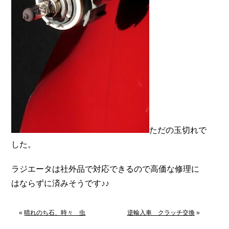
ただの玉切れで
した。
ラジエータは社外品で対応できるので高価な修理に
はならずに済みそうです♪♪
«
晴れのち石、時々 虫
逆輸入車 クラッチ交換
»