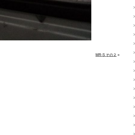
MR-S その２
»