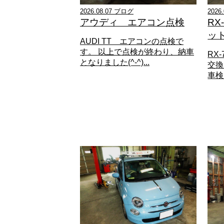
2026.08.07 ブログ
2026
アウディ エアコン点検
R
ッ
AUDI TT エアコンの点検で
す。 以上で点検が終わり、納車
RX
となりました(^-^)...
交換
車検