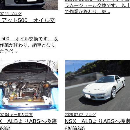
ラムモジュール交換です。 以
で作業が終わり、納...
.07.11 ブログ
ィアット500 オイル交
AT 500 オイル交換です。 以
作業が終わり、納車となり
(^-^)...
6.07.04 カー用品設置
2026.07.02 ブログ
X ALBよりABSへ換装
NSX ALBよりABSへ換
後編)
他(前編)