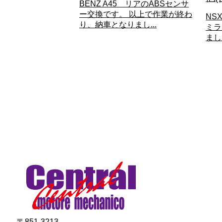
BENZ A45 リアのABSセンサ
ー交換です。 以上で作業が終わ
NS
り、納車となりまし...
ミラ
まし
〒851-3213