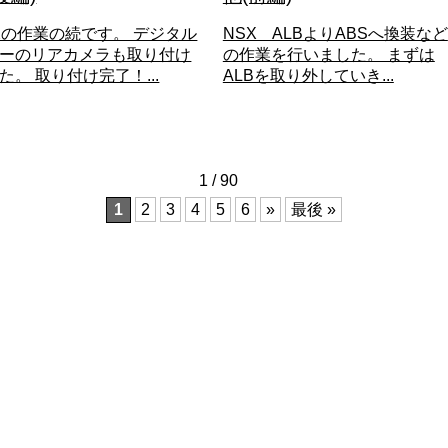
Xの作業の続です。 デジタル
NSX ALBよりABSへ換装など
ーのリアカメラも取り付け
の作業を行いました。 まずは
た。 取り付け完了！...
ALBを取り外していき...
1 / 90
1
2
3
4
5
6
»
最後 »