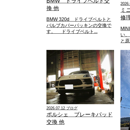
BMW ドライブベルト交
2026
換 他
ミ
修
BMW 320d ドライブベルトと
バルブカバーパッキンの交換で
MI
す。 ドライブベルト...
い、
と原
2026.07.12 ブログ
ポルシェ ブレーキパッド
交換 他