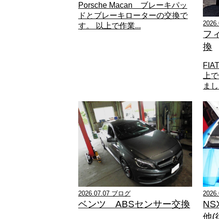
Porsche Macan ブレーキパッ
ドとブレーキローターの交換で
2026
す。 以上で作業...
フ
換
FI
上で
ました
2026.07.07 ブログ
202
ベンツ ABSセンサー交換
NS
他(