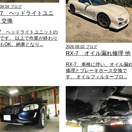
.08.04 ブログ
X-7 ヘッドライトユニ
ト交換
-7 ヘッドライトユニットの
です。 以上で作業が終わり
もOK。納車となり...
2026.08.02 ブログ
RX-7 オイル漏れ修理 他
RX-7 車検に伴い、オイル漏
修理とブレーキホース交換で
す。 オイルフィルターブロ...