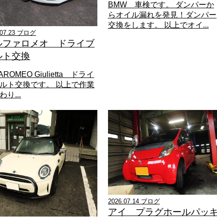
BMW 車検です。 ダンパーか
らオイル漏れを発見！ダンパー
交換をします。 以上でオイ...
.07.23 ブログ
ルファロメオ ドライブ
ルト交換
AROMEO Giulietta ドライ
ルト交換です。 以上で作業
り...
2026.07.14 ブログ
アイ プラグホールパッ