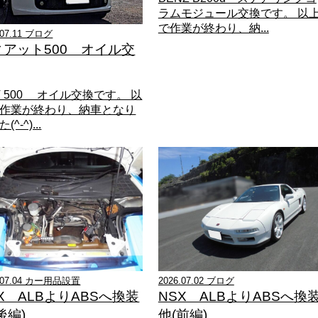
ラムモジュール交換です。 以
で作業が終わり、納...
.07.11 ブログ
ィアット500 オイル交
AT 500 オイル交換です。 以
作業が終わり、納車となり
(^-^)...
6.07.04 カー用品設置
2026.07.02 ブログ
X ALBよりABSへ換装
NSX ALBよりABSへ換
後編)
他(前編)