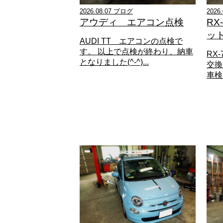
2026.08.07 ブログ
2026
アウディ エアコン点検
R
ッ
AUDI TT エアコンの点検で
す。 以上で点検が終わり、納車
RX
となりました(^-^)...
交換
車検