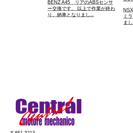
BENZ A45 リアのABSセンサ
ー交換です。 以上で作業が終わ
NS
り、納車となりまし...
ミラ
まし
〒851-3213