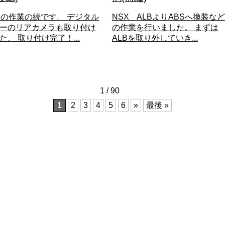
Xの作業の続です。 デジタル
NSX ALBよりABSへ換装など
ーのリアカメラも取り付け
の作業を行いました。 まずは
た。 取り付け完了！...
ALBを取り外していき...
1 / 90
1
2
3
4
5
6
»
最後 »