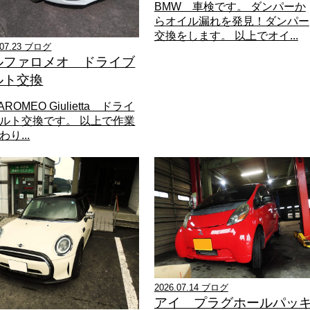
BMW 車検です。 ダンパーか
らオイル漏れを発見！ダンパー
交換をします。 以上でオイ...
.07.23 ブログ
ルファロメオ ドライブ
ルト交換
AROMEO Giulietta ドライ
ルト交換です。 以上で作業
り...
2026.07.14 ブログ
アイ プラグホールパッ