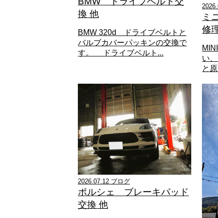
BMW ドライブベルト交
2026
換 他
ミ
修
BMW 320d ドライブベルトと
バルブカバーパッキンの交換で
MI
す。 ドライブベルト...
い、
と原
2026.07.12 ブログ
ポルシェ ブレーキパッド
交換 他