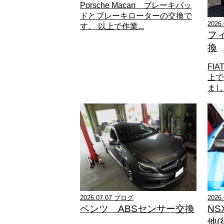
Porsche Macan ブレーキパッ
ドとブレーキローターの交換で
2026
す。 以上で作業...
フ
換
FI
上で
ました
2026.07.07 ブログ
202
ベンツ ABSセンサー交換
NS
他(