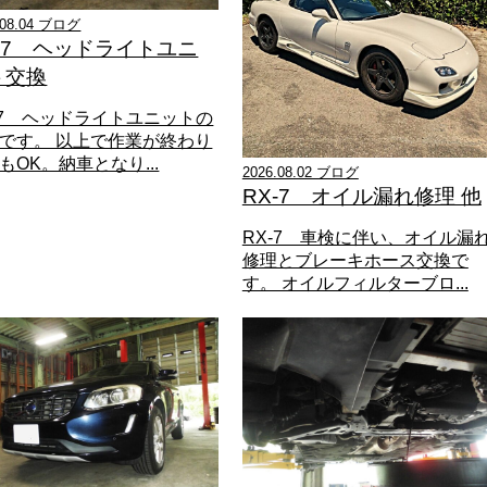
.08.04 ブログ
X-7 ヘッドライトユニ
ト交換
-7 ヘッドライトユニットの
です。 以上で作業が終わり
もOK。納車となり...
2026.08.02 ブログ
RX-7 オイル漏れ修理 他
RX-7 車検に伴い、オイル漏
修理とブレーキホース交換で
す。 オイルフィルターブロ...