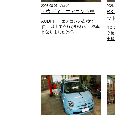
2026.08.07 ブログ
2026
アウディ エアコン点検
R
ッ
AUDI TT エアコンの点検で
す。 以上で点検が終わり、納車
RX
となりました(^-^)...
交換
車検