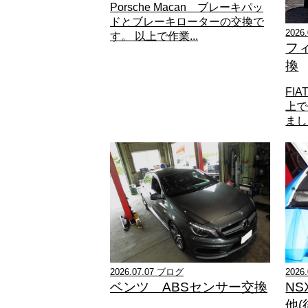
Porsche Macan ブレーキパッ
ドとブレーキローターの交換で
2026
す。 以上で作業...
フ
換
FI
上で
ました
2026.07.07 ブログ
202
ベンツ ABSセンサー交換
NS
他(