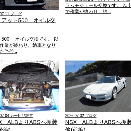
ラムモジュール交換です。 以
で作業が終わり、納...
.07.11 ブログ
ィアット500 オイル交
AT 500 オイル交換です。 以
作業が終わり、納車となり
(^-^)...
6.07.04 カー用品設置
2026.07.02 ブログ
X ALBよりABSへ換装
NSX ALBよりABSへ換
後編)
他(前編)