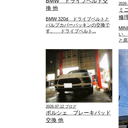
BMW ドライブベルト交
2026
換 他
ミ
修
BMW 320d ドライブベルトと
バルブカバーパッキンの交換で
MI
す。 ドライブベルト...
い、
と原
2026.07.12 ブログ
ポルシェ ブレーキパッド
交換 他