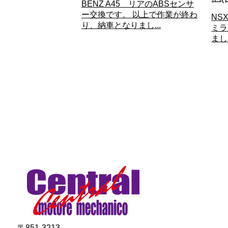
BENZ A45 リアのABSセンサ
ー交換です。 以上で作業が終わ
NS
り、納車となりまし...
ミラ
まし
〒851-3213