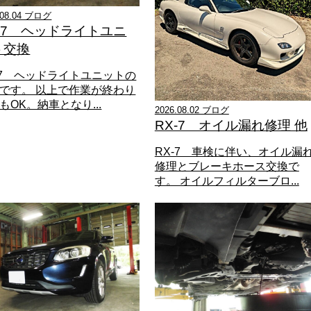
.08.04 ブログ
X-7 ヘッドライトユニ
ト交換
-7 ヘッドライトユニットの
です。 以上で作業が終わり
もOK。納車となり...
2026.08.02 ブログ
RX-7 オイル漏れ修理 他
RX-7 車検に伴い、オイル漏
修理とブレーキホース交換で
す。 オイルフィルターブロ...