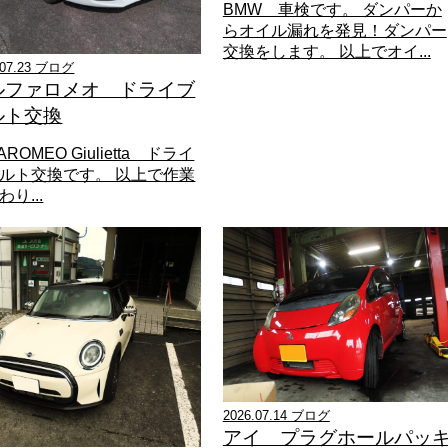
BMW 車検です。 ダンパーか
らオイル漏れを発見！ダンパー
交換をします。 以上でオイ...
.07.23 ブログ
ルファロメオ ドライブ
ルト交換
AROMEO Giulietta ドライ
ルト交換です。 以上で作業
り...
2026.07.14 ブログ
アイ プラグホールパッ