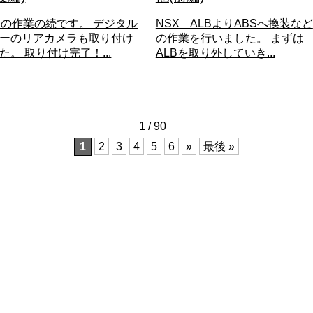
Xの作業の続です。 デジタル
NSX ALBよりABSへ換装など
ーのリアカメラも取り付け
の作業を行いました。 まずは
た。 取り付け完了！...
ALBを取り外していき...
1 / 90
1
2
3
4
5
6
»
最後 »