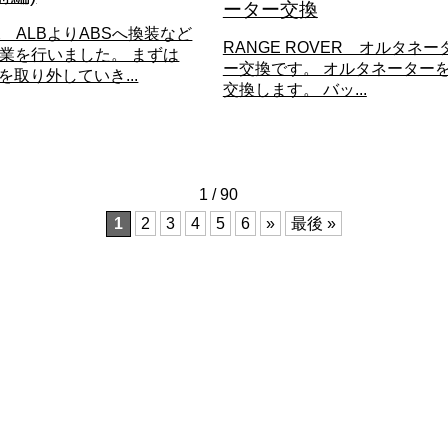
ーター交換
X ALBよりABSへ換装など
RANGE ROVER オルタネー
業を行いました。 まずは
ー交換です。 オルタネーター
Bを取り外していき...
交換します。 バッ...
1 / 90
1
2
3
4
5
6
»
最後 »