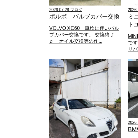
2026.07.28 ブログ
2026
ボルボ バルブカバー交換
ミ
トユ
VOLVO XC60 車検に伴いバル
ブカバー交換です。 交換終了
MI
♬ オイル交換等の作...
です
リパ
2026
B