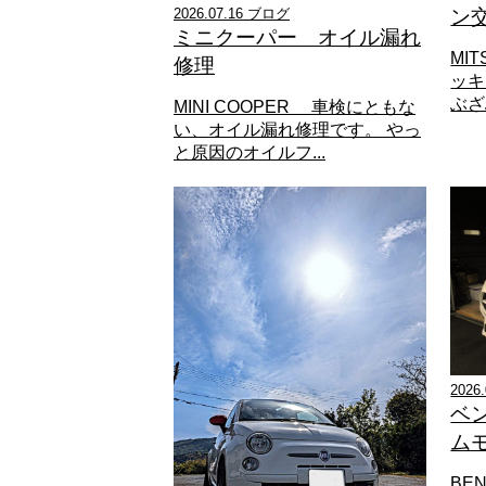
2026.07.16 ブログ
ン
ミニクーパー オイル漏れ
MI
修理
ッキ
ぶざぶ
MINI COOPER 車検にともな
い、オイル漏れ修理です。 やっ
と原因のオイルフ...
2026
ベ
ム
BE