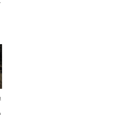
ド
換
わ