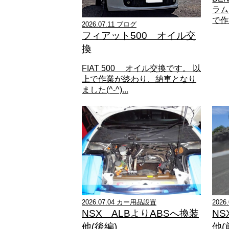
ラム
で作
2026.07.11 ブログ
フィアット500 オイル交
換
FIAT 500 オイル交換です。 以
上で作業が終わり、納車となり
ました(^-^)...
2026.07.04 カー用品設置
2026
NSX ALBよりABSへ換装
NS
他(後編)
他(