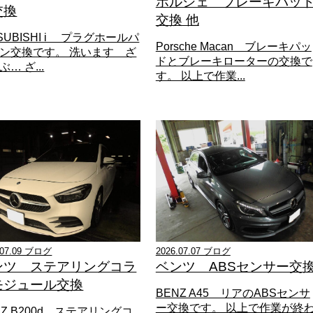
ポルシェ ブレーキパッ
交換
交換 他
TSUBISHI i プラグホールパ
Porsche Macan ブレーキパッ
ン交換です。 洗います ざ
ドとブレーキローターの交換で
… ざ...
す。 以上で作業...
.07.09 ブログ
2026.07.07 ブログ
ンツ ステアリングコラ
ベンツ ABSセンサー交
モジュール交換
BENZ A45 リアのABSセンサ
ー交換です。 以上で作業が終
NZ B200d ステアリングコ