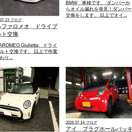
BMW 車検です。 ダンパーか
らオイル漏れを発見！ダンパー
交換をします。 以上でオイ...
.07.23 ブログ
ルファロメオ ドライブ
ルト交換
AROMEO Giulietta ドライ
ルト交換です。 以上で作業
り...
2026.07.14 ブログ
アイ プラグホールパッ