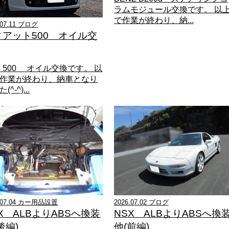
ラムモジュール交換です。 以
で作業が終わり、納...
.07.11 ブログ
ィアット500 オイル交
AT 500 オイル交換です。 以
作業が終わり、納車となり
(^-^)...
6.07.04 カー用品設置
2026.07.02 ブログ
X ALBよりABSへ換装
NSX ALBよりABSへ換
後編)
他(前編)