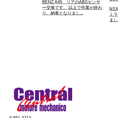
BENZ A45 リアのABSセンサ
ー交換です。 以上で作業が終わ
NS
り、納車となりまし...
ミラ
まし
〒851-3213