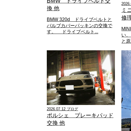
BMW ドライブベルト交
2026
換 他
ミ
修
BMW 320d ドライブベルトと
バルブカバーパッキンの交換で
MI
す。 ドライブベルト...
い、
と原
2026.07.12 ブログ
ポルシェ ブレーキパッド
交換 他