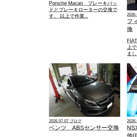
Porsche Macan ブレーキパッ
ドとブレーキローターの交換で
2026
す。 以上で作業...
フ
換
FI
上で
ました
2026.07.07 ブログ
202
ベンツ ABSセンサー交換
NS
他(