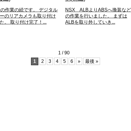
Xの作業の続です。 デジタル
NSX ALBよりABSへ換装など
ーのリアカメラも取り付け
の作業を行いました。 まずは
た。 取り付け完了！...
ALBを取り外していき...
1 / 90
1
2
3
4
5
6
»
最後 »