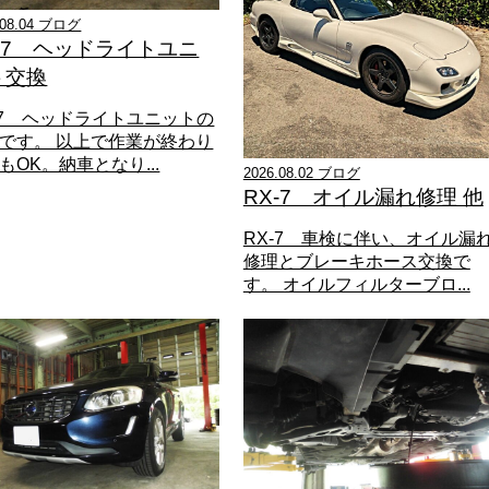
.08.04 ブログ
X-7 ヘッドライトユニ
ト交換
-7 ヘッドライトユニットの
です。 以上で作業が終わり
もOK。納車となり...
2026.08.02 ブログ
RX-7 オイル漏れ修理 他
RX-7 車検に伴い、オイル漏
修理とブレーキホース交換で
す。 オイルフィルターブロ...