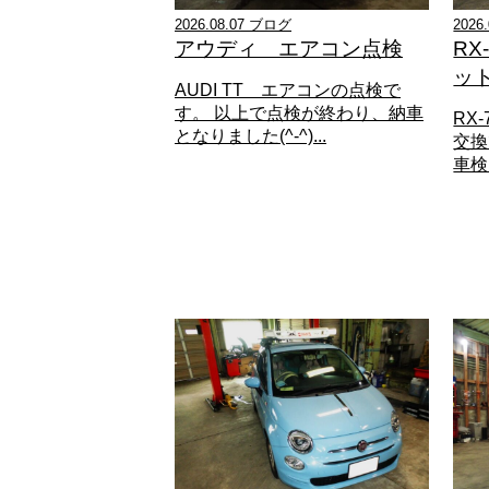
2026.08.07 ブログ
2026
アウディ エアコン点検
R
ッ
AUDI TT エアコンの点検で
す。 以上で点検が終わり、納車
RX
となりました(^-^)...
交換
車検