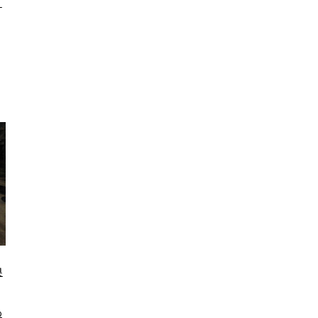
ド
換
わ