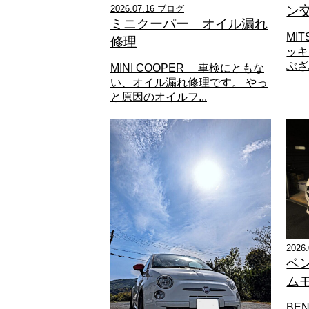
2026.07.16 ブログ
ン
ミニクーパー オイル漏れ
MI
修理
ッキ
ぶざぶ
MINI COOPER 車検にともな
い、オイル漏れ修理です。 やっ
と原因のオイルフ...
2026
ベ
ム
BE