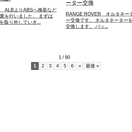
ーター交換
X ALBよりABSへ換装など
RANGE ROVER オルタネー
業を行いました。 まずは
ー交換です。 オルタネーター
Bを取り外していき...
交換します。 バッ...
1 / 90
1
2
3
4
5
6
»
最後 »