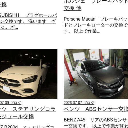
ポルシェ ブレーキパッ
交換
交換 他
TSUBISHI i プラグホールパ
Porsche Macan ブレーキパッ
ン交換です。 洗います ざ
ドとブレーキローターの交換で
… ざ...
す。 以上で作業...
.07.09 ブログ
2026.07.07 ブログ
ンツ ステアリングコラ
ベンツ ABSセンサー交
モジュール交換
BENZ A45 リアのABSセンサ
ー交換です。 以上で作業が終
NZ B200d ステアリングコ