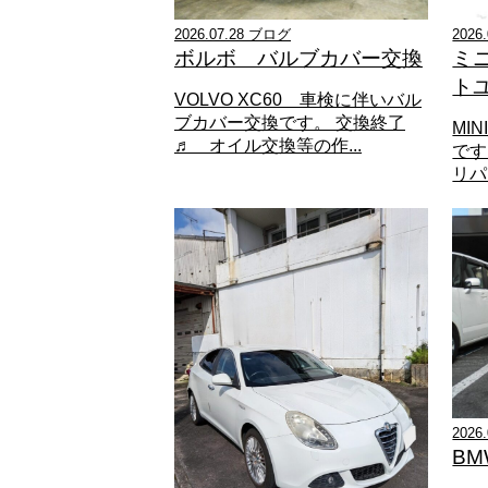
2026.07.28 ブログ
2026
ボルボ バルブカバー交換
ミ
トユ
VOLVO XC60 車検に伴いバル
ブカバー交換です。 交換終了
MI
♬ オイル交換等の作...
です
リパ
2026
B