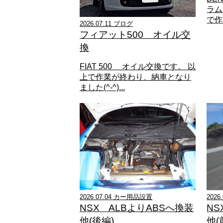
ラム
で作
2026.07.11 ブログ
フィアット500 オイル交
換
FIAT 500 オイル交換です。 以
上で作業が終わり、納車となり
ました(^-^)...
2026.07.04 カー用品設置
2026
NSX ALBよりABSへ換装
NS
他(後編)
他(